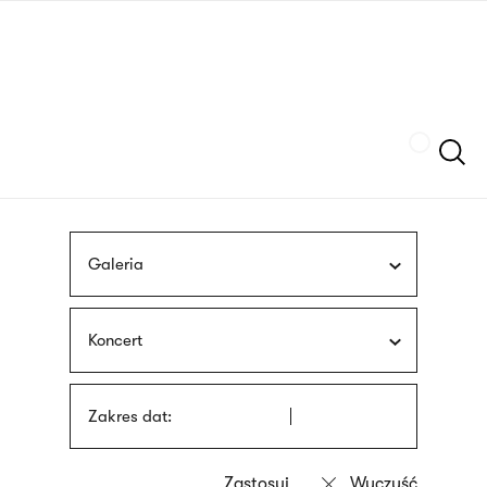
Przejdź
języka
do
migowego
treści
Szukaj
Galeria
Koncert
Zakres dat: