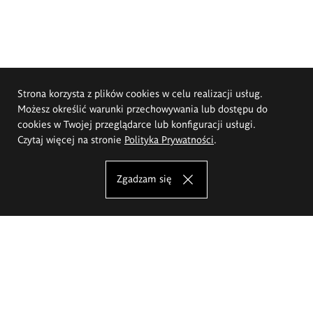
Strona korzysta z plików cookies w celu realizacji usług.
Możesz określić warunki przechowywania lub dostępu do
cookies w Twojej przeglądarce lub konfiguracji usługi.
Czytaj więcej na stronie
Polityka Prywatności
.
Zgadzam się
Akademia Sztuk Pięknych im.
Eugeniusza Gepperta we Wrocławiu