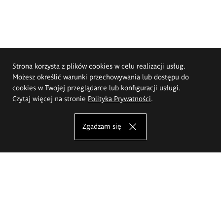
Strona korzysta z plików cookies w celu realizacji usług.
Możesz określić warunki przechowywania lub dostępu do
cookies w Twojej przeglądarce lub konfiguracji usługi.
Czytaj więcej na stronie
Polityka Prywatności
.
Zgadzam się
Akademia Sztuk Pięknych im.
Eugeniusza Gepperta we Wrocławiu