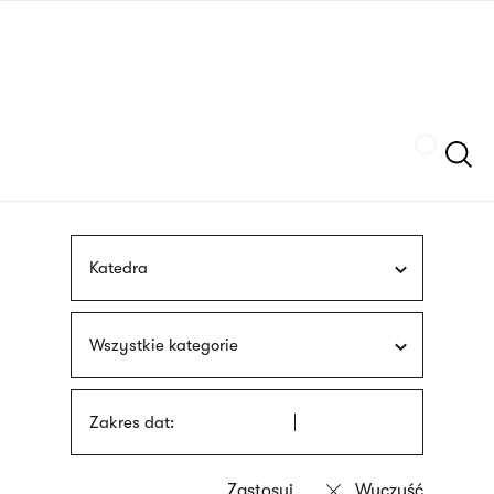
Przejdź
języka
do
migowego
treści
Szukaj
Katedra
Wszystkie kategorie
Zakres dat: