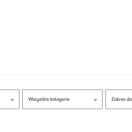
nagłówku
wersja
polska
Wszystkie kategorie
Zakres da