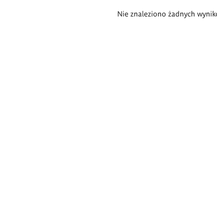
Wyniki
Nie znaleziono żadnych wynik
wyszukiwania