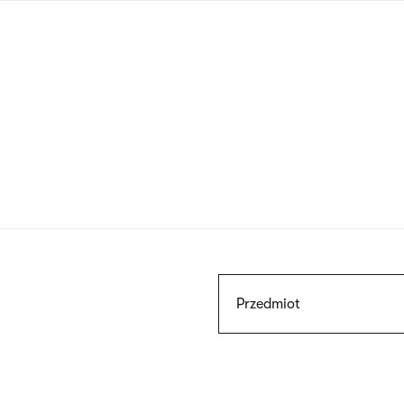
Przejdź
do
treści
Szukaj
Przedmiot