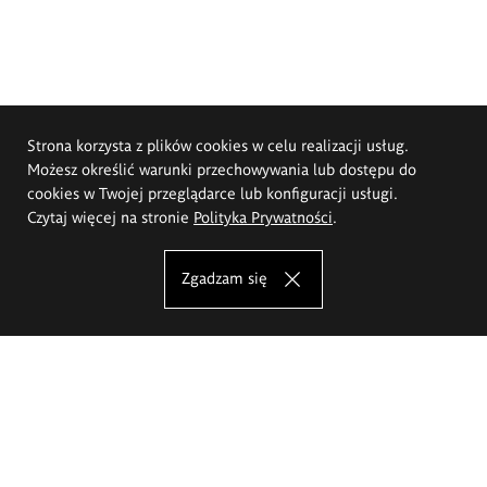
Strona korzysta z plików cookies w celu realizacji usług.
Możesz określić warunki przechowywania lub dostępu do
cookies w Twojej przeglądarce lub konfiguracji usługi.
Czytaj więcej na stronie
Polityka Prywatności
.
Zgadzam się
Akademia Sztuk Pięknych im.
Eugeniusza Gepperta we Wrocławiu