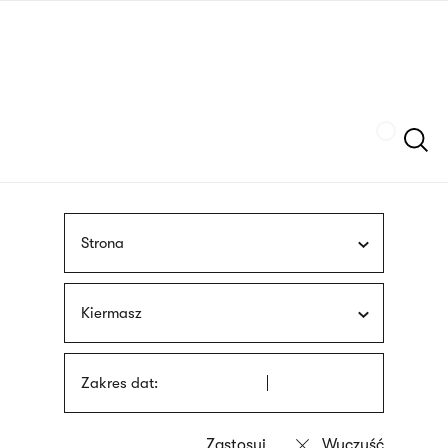
Przejdź
języka
do
migowego
treści
Szukaj
Strona
Kiermasz
Zakres dat: