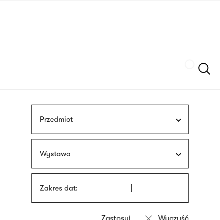
Przejdź
języka
do
migowego
treści
Szukaj
Przedmiot
Wystawa
Zakres dat: