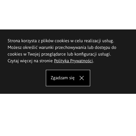
Strona korzysta z plików cookies w celu realizacji usług.
Możesz określić warunki przechowywania lub dostępu do
cookies w Twojej przeglądarce lub konfiguracji usługi.
Czytaj więcej na stronie
Polityka Prywatności
.
Zgadzam się
Akademia Sztuk Pięknych im.
Eugeniusza Gepperta we Wrocławiu