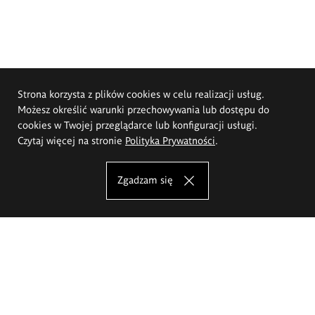
Strona korzysta z plików cookies w celu realizacji usług.
Możesz określić warunki przechowywania lub dostępu do
cookies w Twojej przeglądarce lub konfiguracji usługi.
Czytaj więcej na stronie
Polityka Prywatności
.
Zgadzam się
Akademia Sztuk Pięknych im.
Eugeniusza Gepperta we Wrocławiu