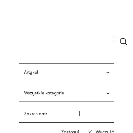
Przejdź
języka
do
migowego
treści
Szukaj
Artykuł
Wszystkie kategorie
Zakres dat: