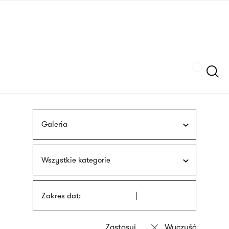
Przejdź
języka
do
migowego
treści
Szukaj
Galeria
Wszystkie kategorie
Zakres dat: