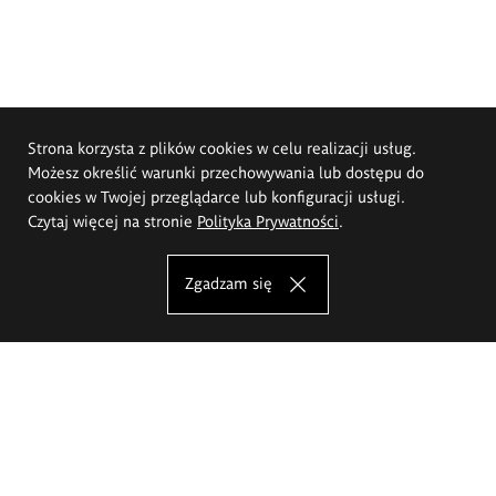
Strona korzysta z plików cookies w celu realizacji usług.
Możesz określić warunki przechowywania lub dostępu do
cookies w Twojej przeglądarce lub konfiguracji usługi.
Czytaj więcej na stronie
Polityka Prywatności
.
Zgadzam się
Akademia Sztuk Pięknych im.
Eugeniusza Gepperta we Wrocławiu