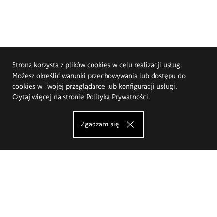
Strona korzysta z plików cookies w celu realizacji usług.
Możesz określić warunki przechowywania lub dostępu do
cookies w Twojej przeglądarce lub konfiguracji usługi.
Czytaj więcej na stronie
Polityka Prywatności
.
Zgadzam się
Akademia Sztuk Pięknych im.
Eugeniusza Gepperta we Wrocławiu