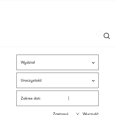
Przejdź
języka
do
migowego
treści
Szukaj
Wydział
Uroczystość
Zakres dat: