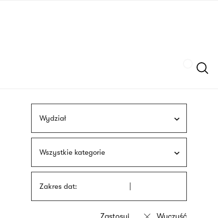
Przejdź
języka
do
migowego
treści
Szukaj
Wydział
Wszystkie kategorie
Zakres dat: