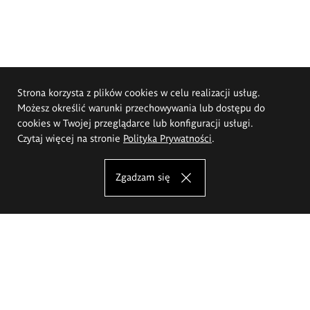
Strona korzysta z plików cookies w celu realizacji usług.
Możesz określić warunki przechowywania lub dostępu do
cookies w Twojej przeglądarce lub konfiguracji usługi.
Czytaj więcej na stronie
Polityka Prywatności
.
Zgadzam się
Akademia Sztuk Pięknych im.
Eugeniusza Gepperta we Wrocławiu