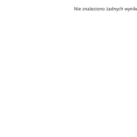
Wyniki
Nie znaleziono żadnych wynik
wyszukiwania