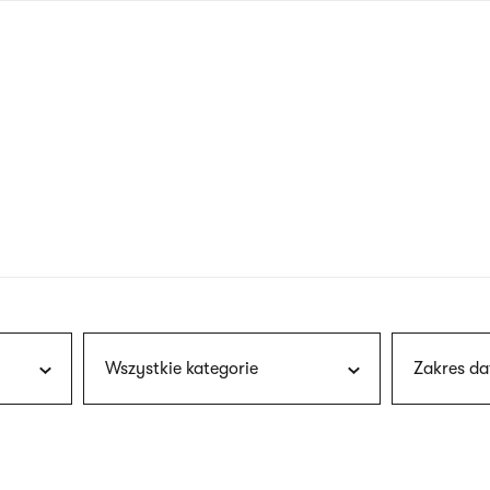
nagłówku
wersja
polska
Wszystkie kategorie
Zakres da