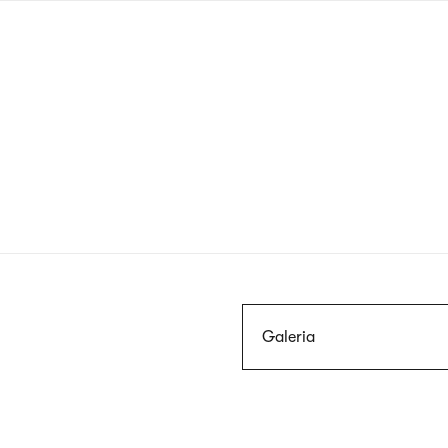
Przejdź
do
treści
Szukaj
Galeria