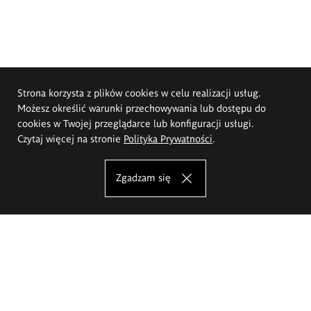
Strona korzysta z plików cookies w celu realizacji usług.
Możesz określić warunki przechowywania lub dostępu do
cookies w Twojej przeglądarce lub konfiguracji usługi.
Czytaj więcej na stronie
Polityka Prywatności
.
Zgadzam się
Akademia Sztuk Pięknych im.
Eugeniusza Gepperta we Wrocławiu