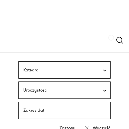
Przejdź
języka
do
migowego
treści
Szukaj
Katedra
Uroczystość
Zakres dat: