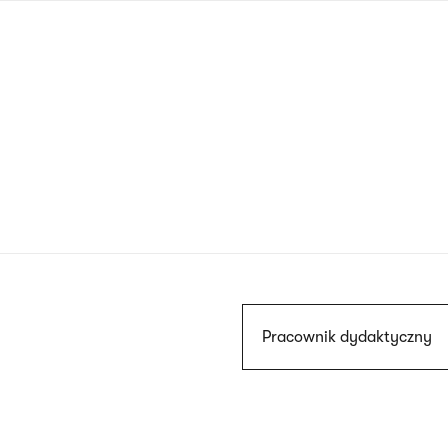
Przejdź
do
treści
Szukaj
Pracownik dydaktyczny