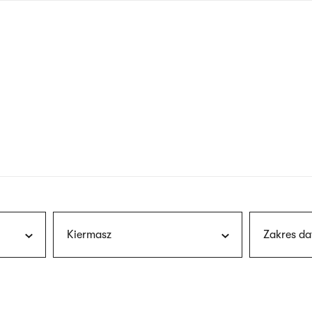
nagłówku
wersja
polska
Kiermasz
Zakres da