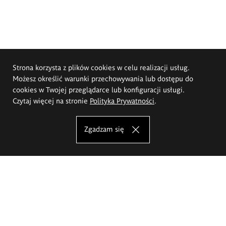
Strona korzysta z plików cookies w celu realizacji usług.
Możesz określić warunki przechowywania lub dostępu do
cookies w Twojej przeglądarce lub konfiguracji usługi.
Czytaj więcej na stronie
Polityka Prywatności
.
Zgadzam się
Akademia Sztuk Pięknych im.
Eugeniusza Gepperta we Wrocławiu