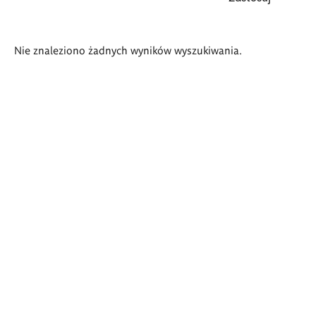
Wyniki
Nie znaleziono żadnych wyników wyszukiwania.
wyszukiwania