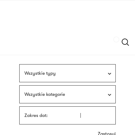
Przejdź
języka
do
migowego
treści
Szukaj
Wszystkie typy
Wszystkie kategorie
Zakres dat: