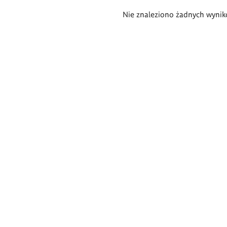
Wyniki
Nie znaleziono żadnych wynik
wyszukiwania