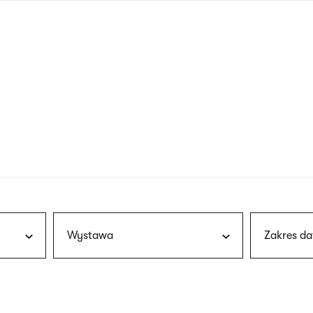
nagłówku
wersja
polska
Wystawa
Zakres da