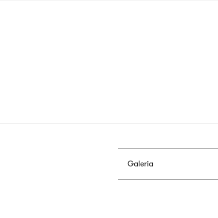
Przejdź
do
treści
Szukaj
Galeria