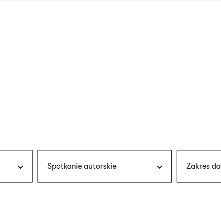
nagłówku
wersja
polska
Spotkanie autorskie
Zakres da