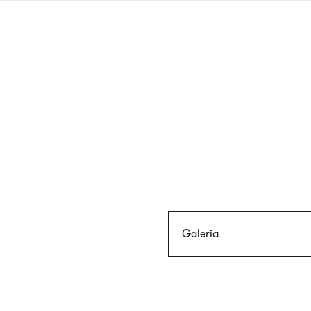
Przejdź
do
treści
Szukaj
Galeria