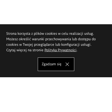
Strona korzysta z plików cookies w celu realizacji usług.
Możesz określić warunki przechowywania lub dostępu do
cookies w Twojej przeglądarce lub konfiguracji usługi.
Czytaj więcej na stronie
Polityka Prywatności
.
Zgadzam się
Akademia Sztuk Pięknych im.
Eugeniusza Gepperta we Wrocławiu