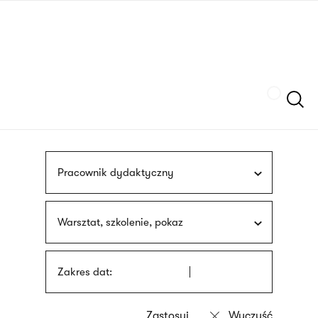
Przejdź
języka
do
migowego
treści
Szukaj
Pracownik dydaktyczny
Warsztat, szkolenie, pokaz
Zakres dat: