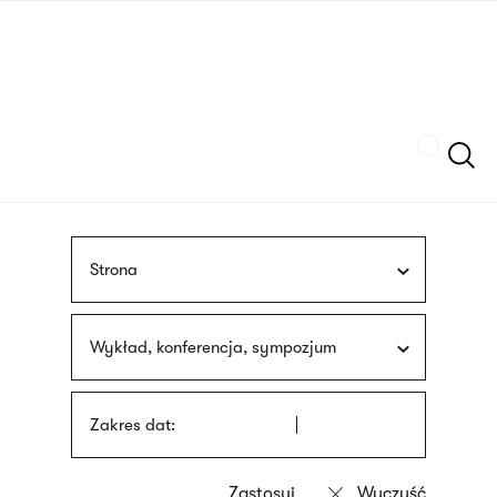
Przejdź
języka
do
migowego
treści
Szukaj
Strona
Wykład, konferencja, sympozjum
Zakres dat: