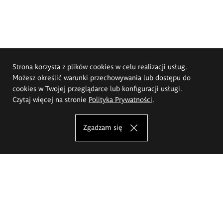
Strona korzysta z plików cookies w celu realizacji usług.
Możesz określić warunki przechowywania lub dostępu do
cookies w Twojej przeglądarce lub konfiguracji usługi.
Czytaj więcej na stronie
Polityka Prywatności
.
Zgadzam się
Akademia Sztuk Pięknych im.
Eugeniusza Gepperta we Wrocławiu