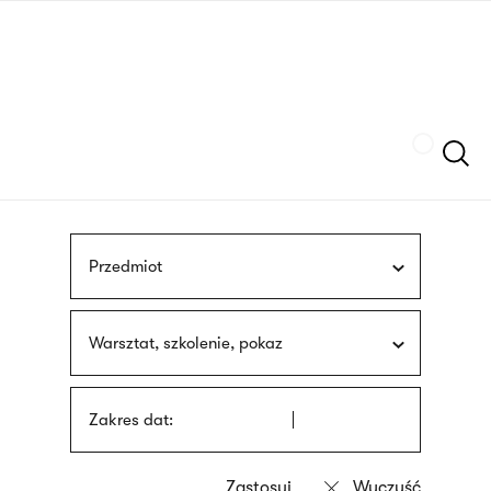
Przejdź
języka
do
migowego
treści
Szukaj
Przedmiot
Warsztat, szkolenie, pokaz
Zakres dat: