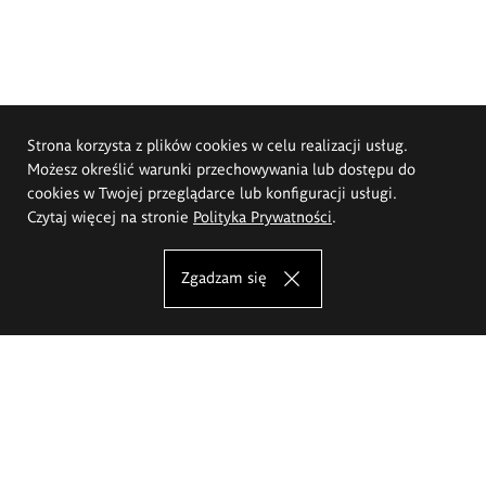
Strona korzysta z plików cookies w celu realizacji usług.
Możesz określić warunki przechowywania lub dostępu do
cookies w Twojej przeglądarce lub konfiguracji usługi.
Czytaj więcej na stronie
Polityka Prywatności
.
Zgadzam się
Akademia Sztuk Pięknych im.
Eugeniusza Gepperta we Wrocławiu