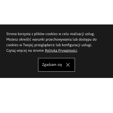
Strona korzysta z plików cookies w celu realizacji usług.
Możesz określić warunki przechowywania lub dostępu do
cookies w Twojej przeglądarce lub konfiguracji usługi.
Czytaj więcej na stronie
Polityka Prywatności
.
Zgadzam się
Akademia Sztuk Pięknych im.
Eugeniusza Gepperta we Wrocławiu