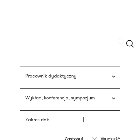
Przejdź
języka
do
migowego
treści
Szukaj
Pracownik dydaktyczny
Wykład, konferencja, sympozjum
Zakres dat: