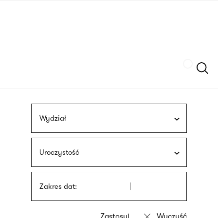
Przejdź
języka
do
migowego
treści
Szukaj
Wydział
Uroczystość
Zakres dat: