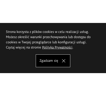
Strona korzysta z plików cookies w celu realizacji usług.
Możesz określić warunki przechowywania lub dostępu do
cookies w Twojej przeglądarce lub konfiguracji usługi.
Czytaj więcej na stronie
Polityka Prywatności
.
Zgadzam się
Akademia Sztuk Pięknych im.
Eugeniusza Gepperta we Wrocławiu