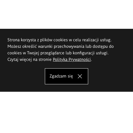
Strona korzysta z plików cookies w celu realizacji usług.
Możesz określić warunki przechowywania lub dostępu do
cookies w Twojej przeglądarce lub konfiguracji usługi.
Czytaj więcej na stronie
Polityka Prywatności
.
Zgadzam się
Akademia Sztuk Pięknych im.
Eugeniusza Gepperta we Wrocławiu