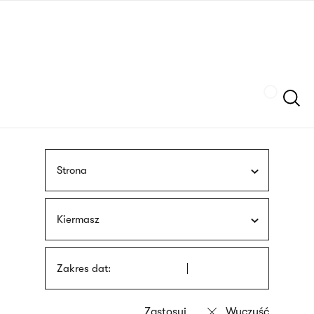
Przejdź
języka
do
migowego
treści
Szukaj
Strona
Kiermasz
Zakres dat: