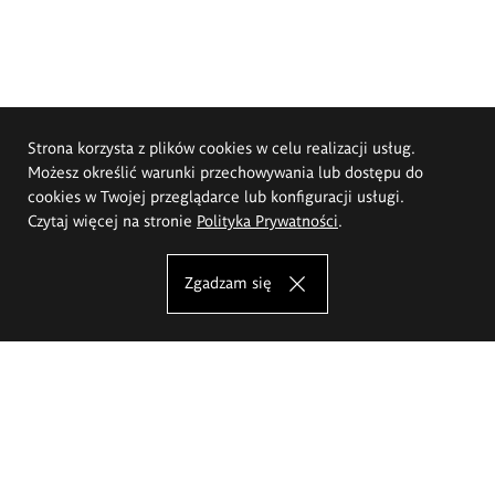
Strona korzysta z plików cookies w celu realizacji usług.
Możesz określić warunki przechowywania lub dostępu do
cookies w Twojej przeglądarce lub konfiguracji usługi.
Czytaj więcej na stronie
Polityka Prywatności
.
Zgadzam się
Akademia Sztuk Pięknych im.
Eugeniusza Gepperta we Wrocławiu