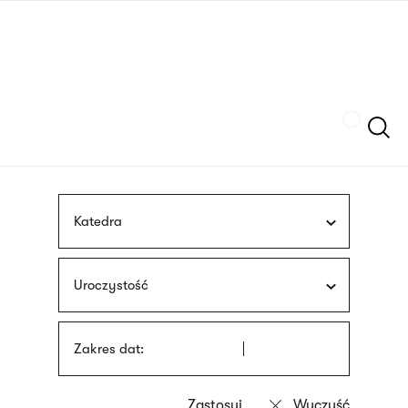
Przejdź
języka
do
migowego
treści
Szukaj
Katedra
Uroczystość
Zakres dat: