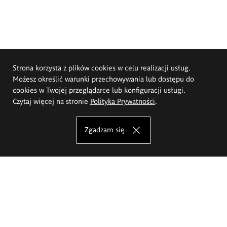
Strona korzysta z plików cookies w celu realizacji usług.
Możesz określić warunki przechowywania lub dostępu do
cookies w Twojej przeglądarce lub konfiguracji usługi.
Czytaj więcej na stronie
Polityka Prywatności
.
Zgadzam się
Akademia Sztuk Pięknych im.
Eugeniusza Gepperta we Wrocławiu