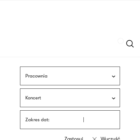
Przejdź
języka
do
migowego
treści
Szukaj
Pracownia
Koncert
Zakres dat: