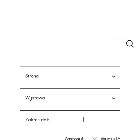
Przejdź
języka
do
migowego
treści
Szukaj
Strona
Wystawa
Zakres dat: