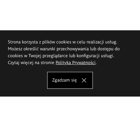
Strona korzysta z plików cookies w celu realizacji usług.
Możesz określić warunki przechowywania lub dostępu do
cookies w Twojej przeglądarce lub konfiguracji usługi.
Czytaj więcej na stronie
Polityka Prywatności
.
Zgadzam się
Akademia Sztuk Pięknych im.
Eugeniusza Gepperta we Wrocławiu