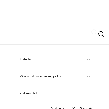
Przejdź
języka
do
migowego
treści
Szukaj
Katedra
Warsztat, szkolenie, pokaz
Zakres dat: