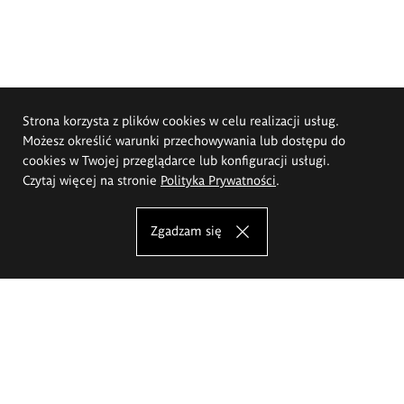
Strona korzysta z plików cookies w celu realizacji usług.
Możesz określić warunki przechowywania lub dostępu do
cookies w Twojej przeglądarce lub konfiguracji usługi.
Czytaj więcej na stronie
Polityka Prywatności
.
Zgadzam się
Akademia Sztuk Pięknych im.
Eugeniusza Gepperta we Wrocławiu