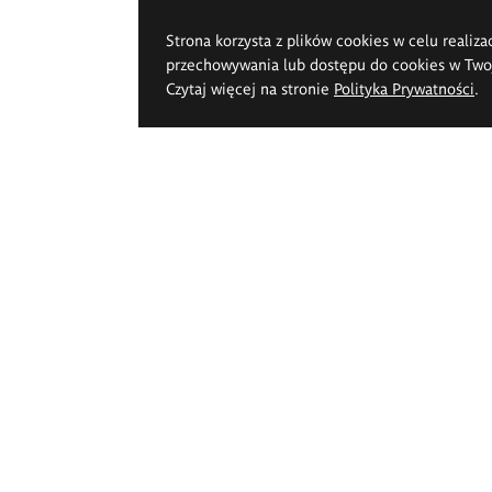
Strona korzysta z plików cookies w celu realiza
przechowywania lub dostępu do cookies w Twoje
Czytaj więcej na stronie
Polityka Prywatności
.
k Pięknych im.
pperta we Wrocławiu