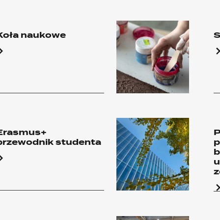
Koła naukowe
S
Erasmus+
przewodnik studenta
p
b
u
z