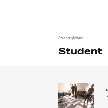
Przejdź
do
treści
Ścieżka
Strona główna
nawigacyjna
Student