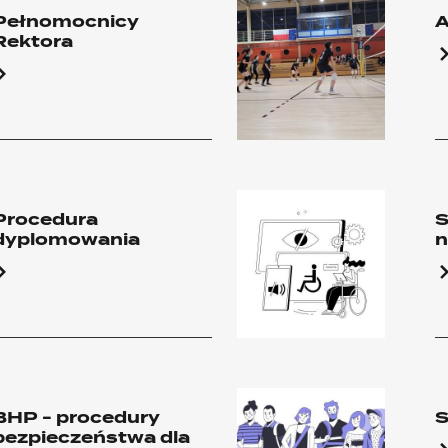
Pełnomocnicy
Rektora
Procedura
S
dyplomowania
n
BHP - procedury
S
bezpieczeństwa dla