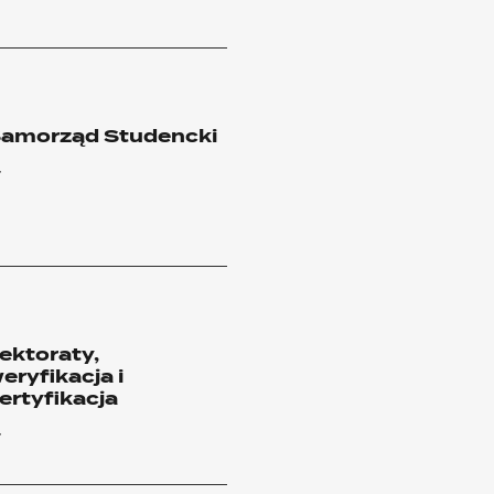
amorząd Studencki
ektoraty,
eryfikacja i
ertyfikacja