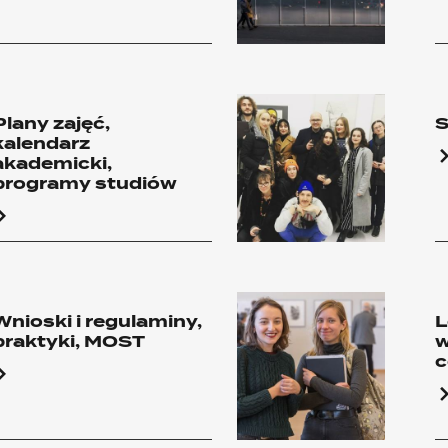
Plany zajęć,
S
kalendarz
akademicki,
programy studiów
Wnioski i regulaminy,
L
praktyki, MOST
w
c