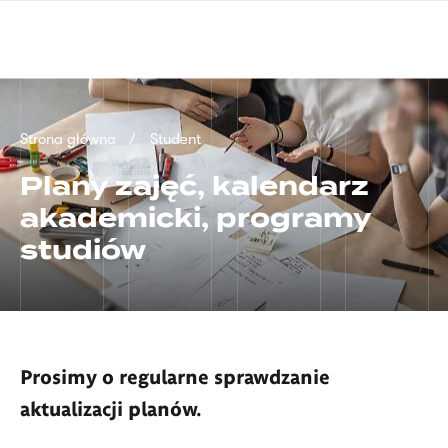
Przejdź
języka
do
migowego
treści
Ścieżka
Strona główna
Student
nawigacyjna
Plany zajęć, kalendarz
akademicki, programy
studiów
Prosimy o regularne sprawdzanie
aktualizacji planów.