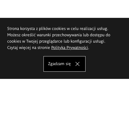
Strona korzysta z plików cookies w celu realizacji usług.
Możesz określić warunki przechowywania lub dostępu do
cookies w Twojej przeglądarce lub konfiguracji usługi.
Czytaj więcej na stronie
Polityka Prywatności
.
Zgadzam się
Akademia Sztuk Pięknych im.
Eugeniusza Gepperta we Wrocławiu
Oferta studiów