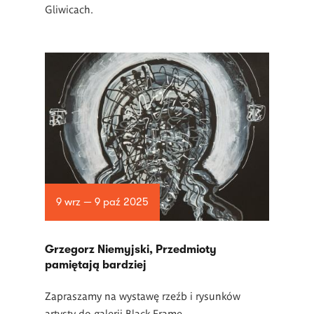
Gliwicach.
9 wrz — 9 paź 2025
Grzegorz Niemyjski, Przedmioty
pamiętają bardziej
Zapraszamy na wystawę rzeźb i rysunków
artysty do galerii Black Frame.