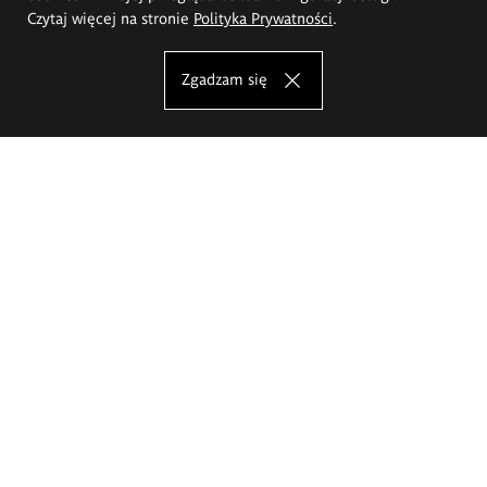
Czytaj więcej na stronie
Polityka Prywatności
.
Zgadzam się
Akademia Sztuk Pięknych im.
Eugeniusza Gepperta we Wrocławiu
Oferta studiów
Wydział Architektury Wnętrz, Wzornictwa i Scenografii
Wydział Ceramiki i Szkła
Wydział Grafiki i Sztuki Mediów
Wydział Malarstwa i Rysunku
Wydział Rzeźby i Mediacji Sztuki