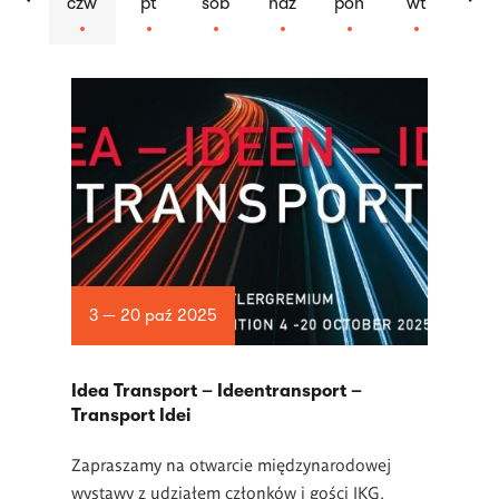
czw
pt
sob
ndz
pon
wt
Lista
artykułów
3 — 20 paź 2025
Idea Transport – Ideentransport –
Transport Idei
Zapraszamy na otwarcie międzynarodowej
wystawy z udziałem członków i gości IKG.