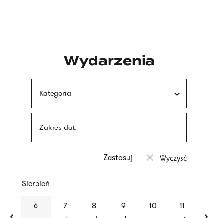
Przejdź
języka
do
migowego
treści
Wydarzenia
Kategoria
Zakres dat:
Wyczyść
Sierpień
previous
nex
6
7
8
9
10
11