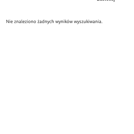
Wyniki
Nie znaleziono żadnych wyników wyszukiwania.
wyszukiwania