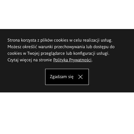
Strona korzysta z plików cookies w celu realizacji usług.
Możesz określić warunki przechowywania lub dostępu do
cookies w Twojej przeglądarce lub konfiguracji usługi.
Czytaj więcej na stronie
Polityka Prywatności
.
Zgadzam się
Akademia Sztuk Pięknych im.
Eugeniusza Gepperta we Wrocławiu