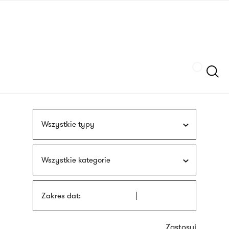
Przejdź
języka
do
migowego
treści
Szukaj
Wszystkie typy
Wszystkie kategorie
Zakres dat: