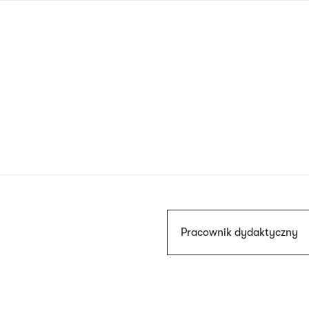
Przejdź
do
treści
Szukaj
Pracownik dydaktyczny