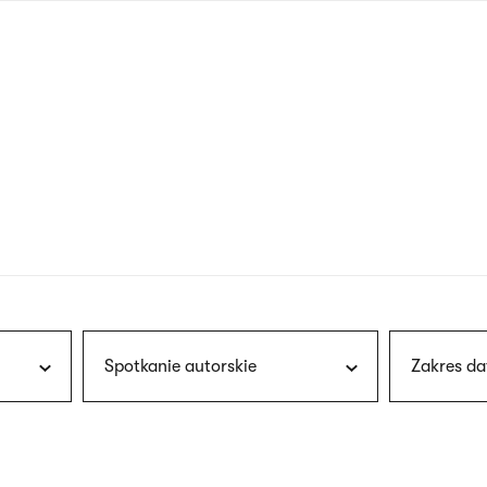
nagłówku
wersja
polska
Spotkanie autorskie
Zakres da