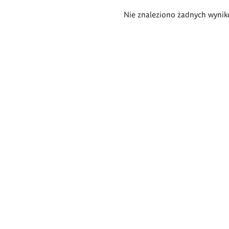
Wyniki
Nie znaleziono żadnych wynik
wyszukiwania