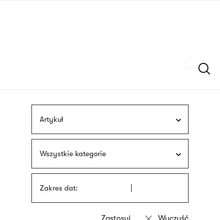
Przejdź
języka
do
migowego
treści
Szukaj
Artykuł
Wszystkie kategorie
Zakres dat: