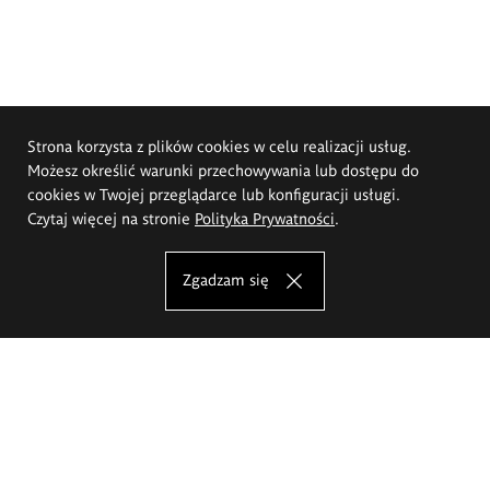
Strona korzysta z plików cookies w celu realizacji usług.
Możesz określić warunki przechowywania lub dostępu do
cookies w Twojej przeglądarce lub konfiguracji usługi.
Czytaj więcej na stronie
Polityka Prywatności
.
Zgadzam się
Akademia Sztuk Pięknych im.
Eugeniusza Gepperta we Wrocławiu