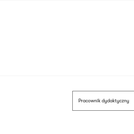
Przejdź
do
treści
Szukaj
Pracownik dydaktyczny