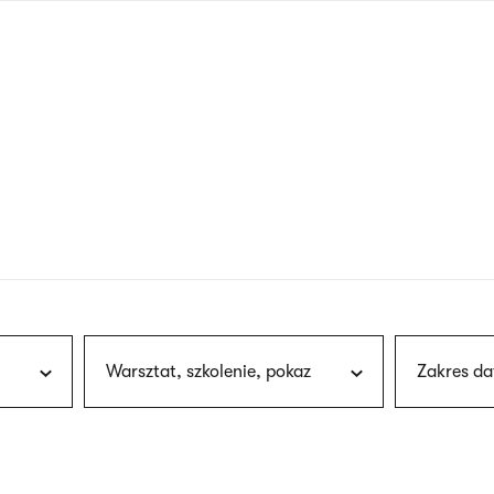
nagłówku
wersja
polska
Warsztat, szkolenie, pokaz
Zakres da