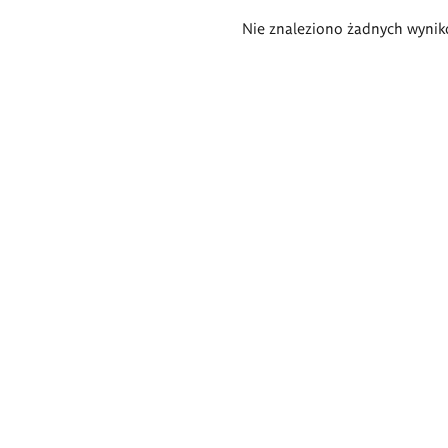
Wyniki
Nie znaleziono żadnych wynik
wyszukiwania