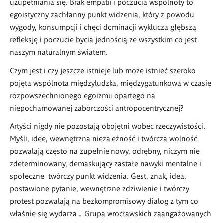
uzupełniania się. Brak empatii i poczucia wspólnoty to
egoistyczny zachłanny punkt widzenia, który z powodu
wygody, konsumpcji i chęci dominacji wyklucza głębszą
refleksję i poczucie bycia jednością ze wszystkim co jest
naszym naturalnym światem.
Czym jest i czy jeszcze istnieje lub może istnieć szeroko
pojęta wspólnota międzyludzka, międzygatunkowa w czasie
rozpowszechnionego egoizmu opartego na
niepochamowanej zaborczości antropocentrycznej?
Artyści nigdy nie pozostają obojętni wobec rzeczywistości.
Myśli, idee, wewnętrzna niezależność i twórcza wolność
pozwalają często na zupełnie nowy, odrębny, niczym nie
zdeterminowany, demaskujący zastałe nawyki mentalne i
społeczne twórczy punkt widzenia. Gest, znak, idea,
postawione pytanie, wewnętrzne zdziwienie i twórczy
protest pozwalają na bezkompromisowy dialog z tym co
właśnie się wydarza…
Grupa wrocławskich zaangażowanych