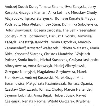
Andrzej Dudek Durer, Tomasz Szrama, Ewa Zarzycka, Jerzy
Kosałka, Grzegorz Klaman, Anka Leśniak, Mirosław Chudy,
Alicja Jodko, Ignacy Starzyński, Bomave Konate & Magda
Podsiadły, Mira Aleksiun, Lev Stern, Dominika Sobolewska,
Artur Skowroński, Bożena Jarodzka, The Self Preservation
Society - Mira Boczniowicz, Dariusz J. Gorski, Dominika
Łabądź, Anastazja Jarodzka, Iwona Ogrodzka, Marcelo
Zammenhoff, Krzysztof Wałaszek, Elżbieta Wałaszek, Maria
Bitka, Krzysztof Skarbek, Christos Mandzios, Wojciech
Pukocz, Sonia Ruciak, Michał Staszczak, Grażyna Jaskierska-
Albrzykowska, Anna Szewczyk, Maciej Albrzykowski,
Grzegorz Niemyjski, Magdalena Grzybowska, Marek
Sienkiewicz, Andrzej Kosowski, Marek Grzyb, Mira
Boczniowicz, Małgorzata Kazimierczak, Tomasz Opania,
Czesław Chwiszczuk, Tomasz Chołuj, Marcin Harlender,
Szymon Lubiński, Anna Bujak, Hubert Bujak, Paweł
Czekański, Renata Pacyna, Witold Owczarek, Krystyna