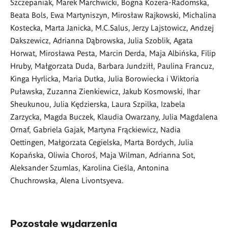
Szczepaniak, Marek Marchwicki, Bogna Kozera-Radomska,
Beata Bols, Ewa Martyniszyn, Mirosław Rajkowski, Michalina
Kostecka, Marta Janicka, M.C.Salus, Jerzy Lajstowicz, Andzej
Dakszewicz, Adrianna Dąbrowska, Julia Szoblik, Agata
Horwat, Mirosława Pesta, Marcin Derda, Maja Albińska, Filip
Hruby, Małgorzata Duda, Barbara Jundziłł, Paulina Francuz,
Kinga Hyrlicka, Maria Dutka, Julia Borowiecka i Wiktoria
Puławska, Zuzanna Zienkiewicz, Jakub Kosmowski, Ihar
Sheukunou, Julia Kędzierska, Laura Szpilka, Izabela
Zarzycka, Magda Buczek,
Klaudia Owarzany,
Julia Magdalena
Ornaf
, Gabriela Gajak, Martyna Frąckiewicz, Nadia
Oettingen, Małgorzata Cegielska, Marta Bordych, Julia
Kopańska, Oliwia Choroś, Maja Wilman, Adrianna Sot,
Aleksander Szumlas, Karolina Cieśla, Antonina
Chuchrowska, Alena Livontsyeva
.
Pozostałe wydarzenia