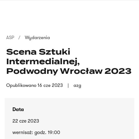
Przejdź
języka
do
migowego
treści
Ścieżka
ASP
Wydarzenia
nawigacyjna
Scena Sztuki
Intermedialnej,
Podwodny Wrocław 2023
Opublikowano
16 cze 2023
azg
Data
22 cze 2023
wernisaż: godz. 19:00