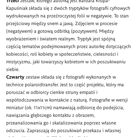
Trzeci
zestaw, którego autorką jest Barbara Krupa-
Kapuśniak składa się z dwóch tryptyków fotografii cyfrowych
wydrukowanych na przeźroczystej folii w negatywie. To stan
przejściowy między snem a jawą. Zdjęciem w procesie
(negatywem) a gotową odbitką (pozytywem). Między
wyobrażeniem i światem realnym. Tryptyk jest spójną
częścią tematów podejmowanych przez autorkę dotyczących
kobiecości, roli kobiety w społeczeństwie, cielesności i
mistycyzmu, jaki towarzyszy kobietom w ich poszukiwaniu
siebie.
Czwarty
zestaw składa się z fotografii wykonanych w
technice polaroidtransfer. Jest to część projektu, który ma
poruszać w odbiorcy cienkie struny empatii i
współodczuwania w kontakcie z naturą. Fotografie w wersji
miniatur (ok. 11x11cm) namawiają odbiorcę do podejścia,
nawiązania głębszego kontaktu z obrazem,
przeanalizowania go i skatalizowania poprzez własne
odczucia. Zapraszają do poszukiwań przekazu i własnej