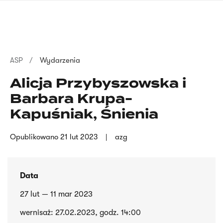
Przejdź
języka
do
migowego
treści
Ścieżka
ASP
Wydarzenia
nawigacyjna
Alicja Przybyszowska i
Barbara Krupa-
Kapuśniak, Śnienia
Opublikowano
21 lut 2023
azg
Data
27 lut — 11 mar 2023
wernisaż: 27.02.2023, godz. 14:00