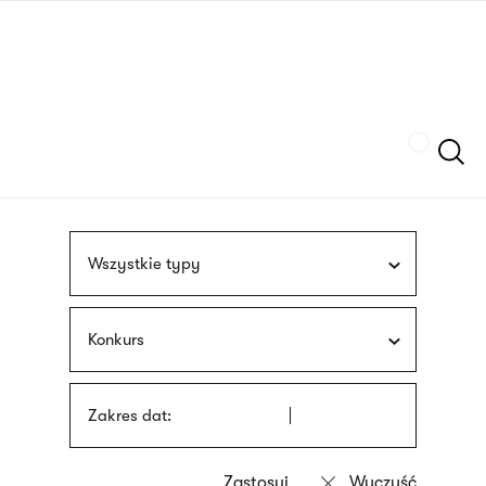
Przejdź
języka
do
migowego
treści
Szukaj
Wszystkie typy
Konkurs
Zakres dat: