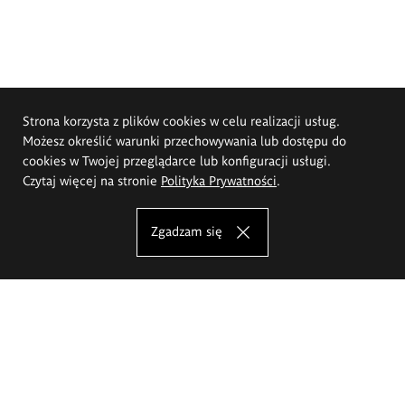
Strona korzysta z plików cookies w celu realizacji usług.
Możesz określić warunki przechowywania lub dostępu do
cookies w Twojej przeglądarce lub konfiguracji usługi.
Czytaj więcej na stronie
Polityka Prywatności
.
Zgadzam się
Akademia Sztuk Pięknych im.
Eugeniusza Gepperta we Wrocławiu