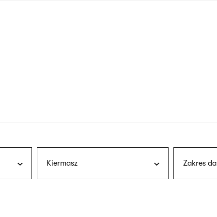
nagłówku
wersja
polska
Kiermasz
Zakres da