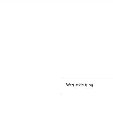
Przejdź
do
treści
Szukaj
Wszystkie typy