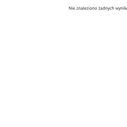
Wyniki
Nie znaleziono żadnych wynik
wyszukiwania