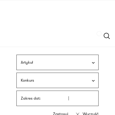
Przejdź
języka
do
migowego
treści
Szukaj
Artykuł
Konkurs
Zakres dat: