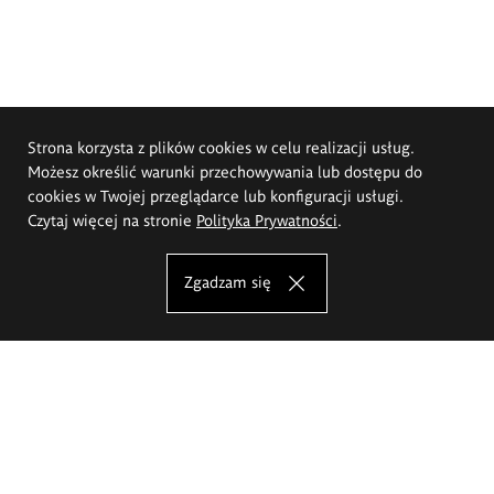
Strona korzysta z plików cookies w celu realizacji usług.
Możesz określić warunki przechowywania lub dostępu do
cookies w Twojej przeglądarce lub konfiguracji usługi.
Czytaj więcej na stronie
Polityka Prywatności
.
Zgadzam się
Akademia Sztuk Pięknych im.
Eugeniusza Gepperta we Wrocławiu