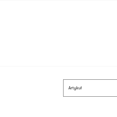
Przejdź
do
treści
Szukaj
Artykuł