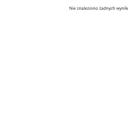
Wyniki
Nie znaleziono żadnych wynik
wyszukiwania