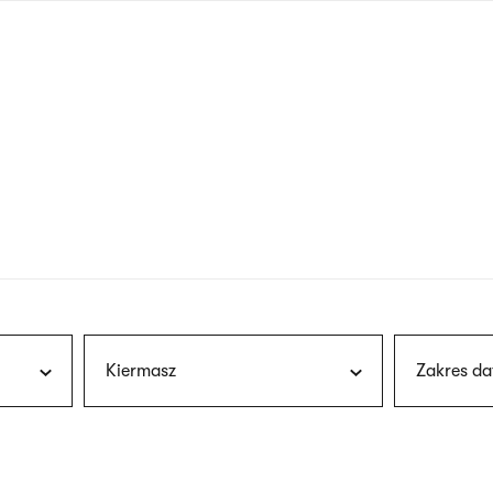
nagłówku
wersja
polska
Kiermasz
Zakres da