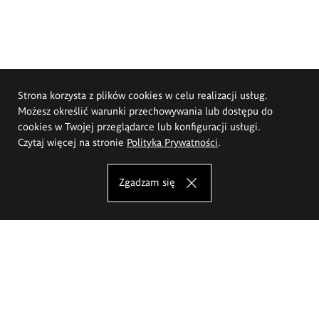
Strona korzysta z plików cookies w celu realizacji usług.
Możesz określić warunki przechowywania lub dostępu do
cookies w Twojej przeglądarce lub konfiguracji usługi.
Czytaj więcej na stronie
Polityka Prywatności
.
Zgadzam się
Akademia Sztuk Pięknych im.
Eugeniusza Gepperta we Wrocławiu