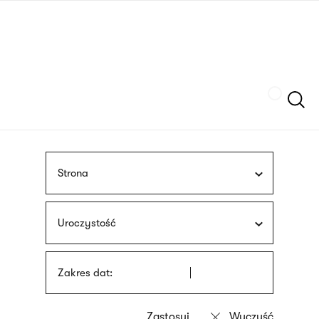
Przejdź
języka
do
migowego
treści
Szukaj
Strona
Uroczystość
Zakres dat: