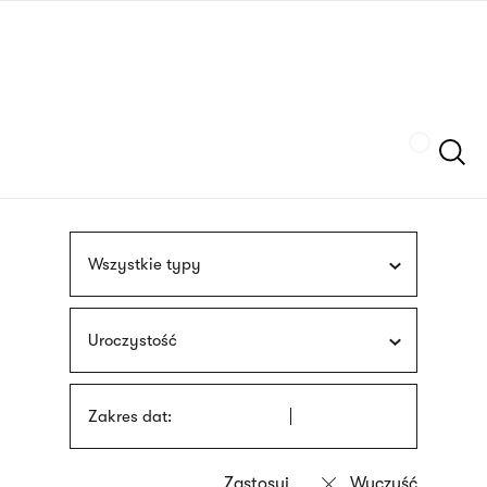
Przejdź
języka
do
migowego
treści
Szukaj
Wszystkie typy
Uroczystość
Zakres dat: