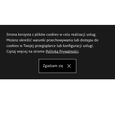
Strona korzysta z plików cookies w celu realizacji usług.
Możesz określić warunki przechowywania lub dostępu do
cookies w Twojej przeglądarce lub konfiguracji usługi.
Czytaj więcej na stronie
Polityka Prywatności
.
Zgadzam się
Akademia Sztuk Pięknych im.
Eugeniusza Gepperta we Wrocławiu