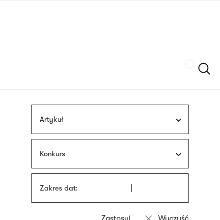
Przejdź
języka
do
migowego
treści
Szukaj
Artykuł
Konkurs
Zakres dat: