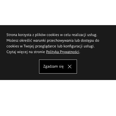
Strona korzysta z plików cookies w celu realizacji usług.
Możesz określić warunki przechowywania lub dostępu do
cookies w Twojej przeglądarce lub konfiguracji usługi.
Czytaj więcej na stronie
Polityka Prywatności
.
Zgadzam się
Akademia Sztuk Pięknych im.
Eugeniusza Gepperta we Wrocławiu