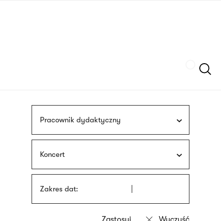
Przejdź
języka
do
migowego
treści
Szukaj
Pracownik dydaktyczny
Koncert
Zakres dat: