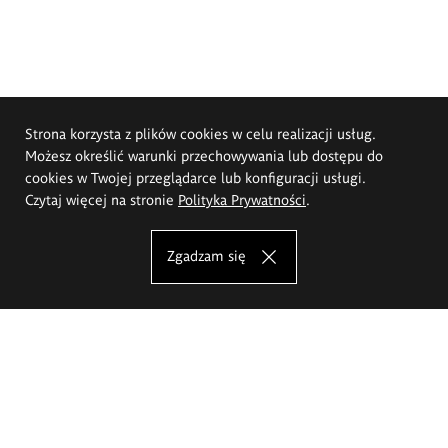
Strona korzysta z plików cookies w celu realizacji usług.
Możesz określić warunki przechowywania lub dostępu do
cookies w Twojej przeglądarce lub konfiguracji usługi.
Czytaj więcej na stronie
Polityka Prywatności
.
Zgadzam się
Akademia Sztuk Pięknych im.
Eugeniusza Gepperta we Wrocławiu