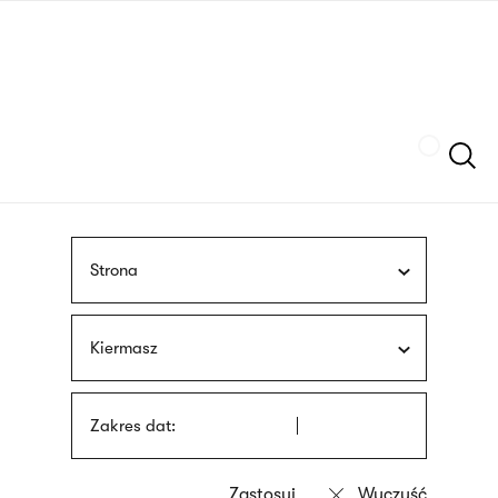
Przejdź
języka
do
migowego
treści
Szukaj
Strona
Kiermasz
Zakres dat: