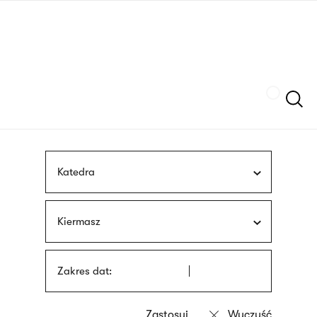
Przejdź
języka
do
migowego
treści
Szukaj
Katedra
Kiermasz
Zakres dat: