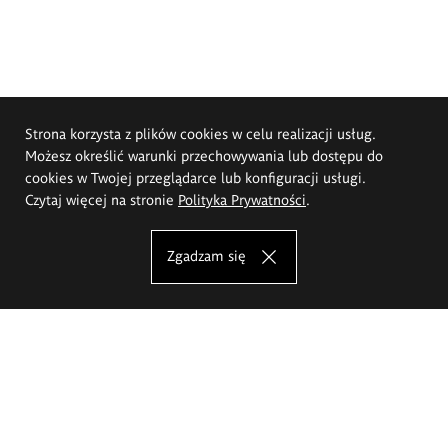
Strona korzysta z plików cookies w celu realizacji usług.
Możesz określić warunki przechowywania lub dostępu do
cookies w Twojej przeglądarce lub konfiguracji usługi.
Czytaj więcej na stronie
Polityka Prywatności
.
Zgadzam się
Akademia Sztuk Pięknych im.
Eugeniusza Gepperta we Wrocławiu