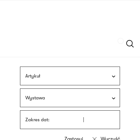
Przejdź
języka
do
migowego
treści
Szukaj
Artykuł
Wystawa
Zakres dat: