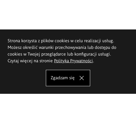
Strona korzysta z plików cookies w celu realizacji usług.
Możesz określić warunki przechowywania lub dostępu do
cookies w Twojej przeglądarce lub konfiguracji usługi.
Czytaj więcej na stronie
Polityka Prywatności
.
Zgadzam się
Akademia Sztuk Pięknych im.
Eugeniusza Gepperta we Wrocławiu