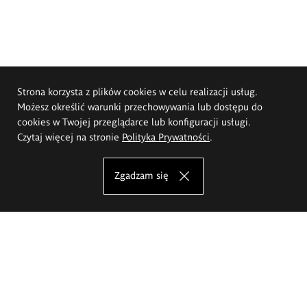
Strona korzysta z plików cookies w celu realizacji usług.
Możesz określić warunki przechowywania lub dostępu do
cookies w Twojej przeglądarce lub konfiguracji usługi.
Czytaj więcej na stronie
Polityka Prywatności
.
Zgadzam się
Akademia Sztuk Pięknych im.
Eugeniusza Gepperta we Wrocławiu