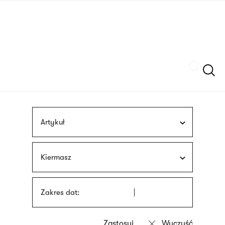
Przejdź
języka
do
migowego
treści
Szukaj
Artykuł
Kiermasz
Zakres dat: