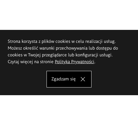
Strona korzysta z plików cookies w celu realizacji usług.
Możesz określić warunki przechowywania lub dostępu do
cookies w Twojej przeglądarce lub konfiguracji usługi.
Czytaj więcej na stronie
Polityka Prywatności
.
Zgadzam się
Akademia Sztuk Pięknych im.
Eugeniusza Gepperta we Wrocławiu