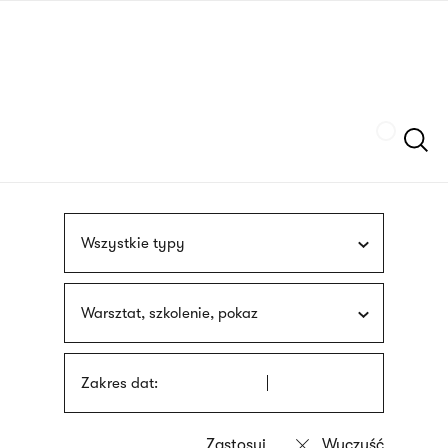
Przejdź
języka
do
migowego
treści
Szukaj
Wszystkie typy
Warsztat, szkolenie, pokaz
Zakres dat: