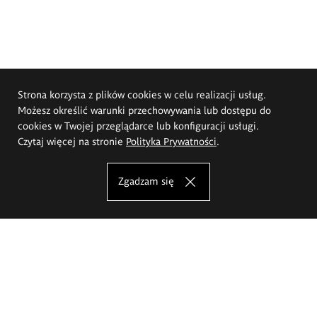
Strona korzysta z plików cookies w celu realizacji usług.
Możesz określić warunki przechowywania lub dostępu do
cookies w Twojej przeglądarce lub konfiguracji usługi.
Czytaj więcej na stronie
Polityka Prywatności
.
Zgadzam się
Akademia Sztuk Pięknych im.
Eugeniusza Gepperta we Wrocławiu