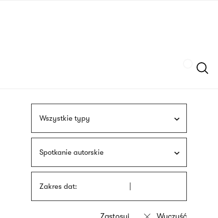
Przejdź
języka
do
migowego
treści
Szukaj
Wszystkie typy
Spotkanie autorskie
Zakres dat: