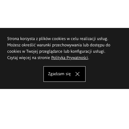
Strona korzysta z plików cookies w celu realizacji usług.
Możesz określić warunki przechowywania lub dostępu do
cookies w Twojej przeglądarce lub konfiguracji usługi.
Czytaj więcej na stronie
Polityka Prywatności
.
Zgadzam się
Akademia Sztuk Pięknych im.
Eugeniusza Gepperta we Wrocławiu