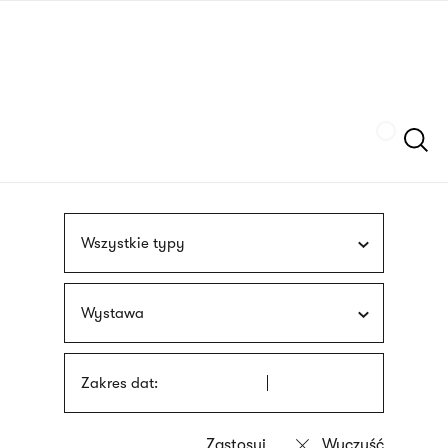
Przejdź
języka
do
migowego
treści
Szukaj
Wszystkie typy
Wystawa
Zakres dat: