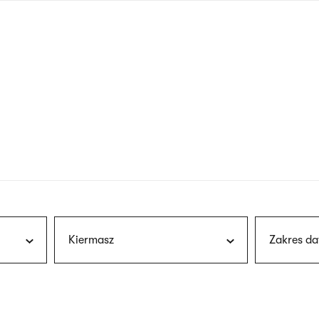
nagłówku
wersja
polska
Kiermasz
Zakres da