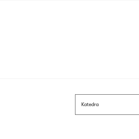
Przejdź
do
treści
Szukaj
Katedra