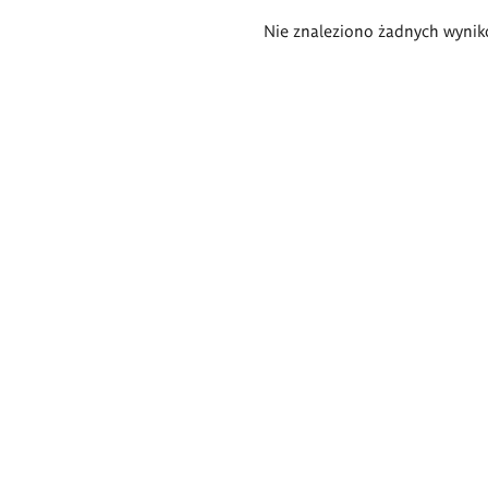
Wyniki
Nie znaleziono żadnych wynik
wyszukiwania